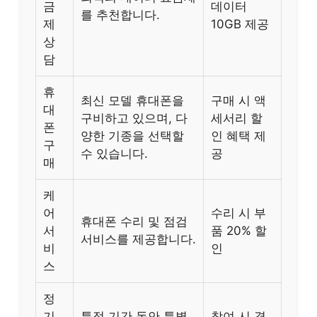
금
데이터
를 추천합니다.
제
10GB 제공
상
담
휴
최신 모델 휴대폰을
구매 시 액
대
구비하고 있으며, 다
세서리 할
폰
양한 기종을 선택할
인 혜택 제
구
수 있습니다.
공
매
케
어
수리 시 부
휴대폰 수리 및 점검
서
품 20% 할
서비스를 제공합니다.
비
인
스
정
기
특정 기간 동안 특별
참여 시 경