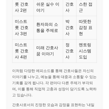
롯 간호
쉬운 실수 이
간호
스한 접
사 2편
야기
사
근
미스트
박
따뜻한
환자와의 소
롯 간호
간호
감정 표
통을 주제로
사 3편
사
현
미스트
정
멘토링
미래 간호사
롯 간호
간호
시스템
꿈 이야기
사 4편
사
도입
이처럼 다양한 에피소드를 통해 간호사들은 자신의
이야기를 나누고, 예능을 통해 대중과 소통할 수 있는
기회를 갖게 됩니다. 각 편마다 다른 주제가 부각되
며, 이를 통해 직업적 고충과 성장이 담기도록 노력하
고 있습니다.
간호사로서의 진정한 모습과 감정을 표현하는 ‘내일