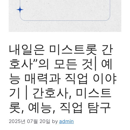
내일은 미스트롯 간
호사”의 모든 것| 예
능 매력과 직업 이야
기 | 간호사, 미스트
롯, 예능, 직업 탐구
2025년 07월 20일
by
admin