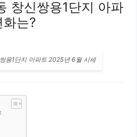
동 창신쌍용1단지 아파
변화는?
신쌍용1단지
아파트
2025년 6월 시세
요