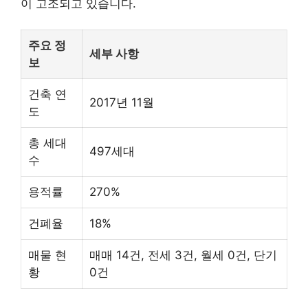
이 고조되고 있습니다.
주요 정
세부 사항
보
건축 연
2017년 11월
도
총 세대
497세대
수
용적률
270%
건폐율
18%
매물 현
매매 14건, 전세 3건, 월세 0건, 단기
황
0건