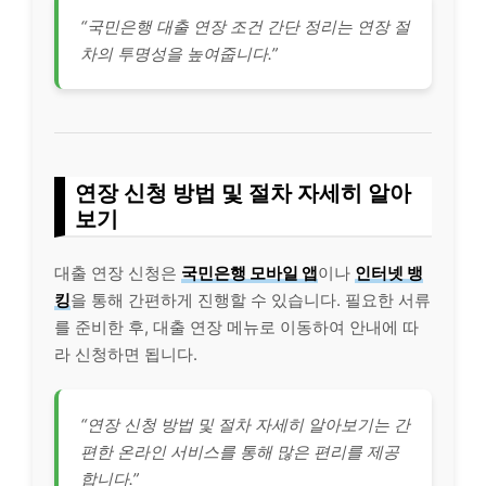
“국민은행 대출 연장 조건 간단 정리는 연장 절
차의 투명성을 높여줍니다.”
연장 신청 방법 및 절차 자세히 알아
보기
대출 연장 신청은
국민은행 모바일 앱
이나
인터넷 뱅
킹
을 통해 간편하게 진행할 수 있습니다. 필요한 서류
를 준비한 후, 대출 연장 메뉴로 이동하여 안내에 따
라 신청하면 됩니다.
“연장 신청 방법 및 절차 자세히 알아보기는 간
편한 온
라인
서비스를 통해 많은 편리를 제공
합니다.”