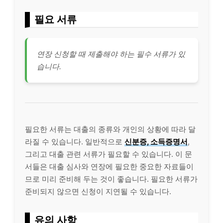
필요 서류
연장 신청할 때 제출해야 하는 필수 서류가 있
습니다.
필요한 서류는 대출의 종류와 개인의 상황에 따라 달
라질 수 있습니다. 일반적으로
신분증, 소득증명서
,
그리고 대출 관련 서류가 필요할 수 있습니다. 이 문
서들은 대출 심사와 연장에 필요한 중요한 자료들이
므로 미리 준비해 두는 것이 좋습니다. 필요한 서류가
준비되지 않으면 신청이 지연될 수 있습니다.
유의 사항