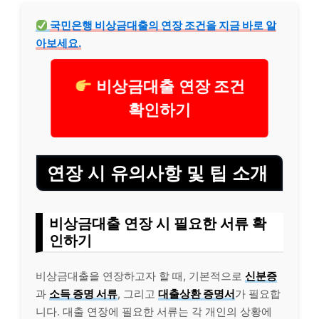
국민은행 비상금대출의 연장 조건을 지금 바로 알
아보세요.
비상금대출 연장 조건
확인하기
연장 시 유의사항 및 팁 소개
비상금대출 연장 시 필요한 서류 확
인하기
비상금대출을 연장하고자 할 때, 기본적으로
신분증
과
소득 증명 서류
, 그리고
대출상환 증명서
가 필요합
니다. 대출 연장에 필요한 서류는 각 개인의 상황에