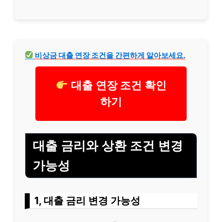
비상금 대출 연장 조건을 간편하게 알아보세요.
대출 연장 조건 확인
하기
대출 금리와 상환 조건 변경
가능성
1, 대출 금리 변경 가능성