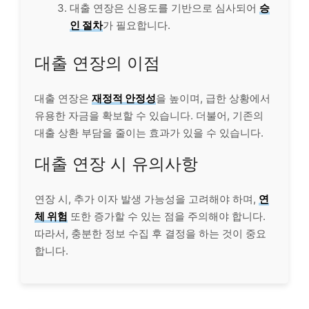
대출 연장은 신용도를 기반으로 심사되어
승
인 절차
가 필요합니다.
대출 연장의 이점
대출 연장은
재정적 안정성
을 높이며, 급한 상황에서
유용한 자금을 확보할 수 있습니다. 더불어, 기존의
대출 상환 부담을 줄이는 효과가 있을 수 있습니다.
대출 연장 시 유의사항
연장 시, 추가 이자 발생 가능성을 고려해야 하며,
연
체 위험
또한 증가할 수 있는 점을 주의해야 합니다.
따라서, 충분한 정보 수집 후 결정을 하는 것이 중요
합니다.