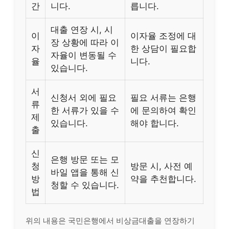
간
니다.
릅니다.
대출 연장 시, 시
이
이자율 조정에 대
장 상황에 따라 이
자
한 상담이 필요합
자율이 변동될 수
율
니다.
있습니다.
서
신청서 외에 필요
필요 서류는 은행
류
한 서류가 있을 수
에 문의하여 확인
제
있습니다.
해야 합니다.
출
신
은행 방문 또는 모
청
방문 시, 사전 예
바일 앱을 통해 신
방
약을 추천합니다.
청할 수 있습니다.
법
위의 내용은 국민은행에서 비상금대출을 연장하기