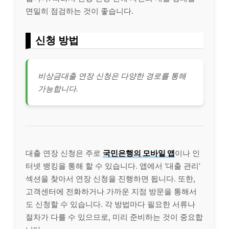
면밀히 점검하는 것이 좋습니다.
신청 방법
비상금대출 연장 신청은 다양한 경로를 통해
가능합니다.
대출 연장 신청은 주로
국민은행의 모바일 앱
이나 인
터넷 뱅킹을 통해 할 수 있습니다. 앱에서 ‘대출 관리’
섹션을 찾아서 연장 신청을 진행하면 됩니다. 또한,
고객센터에 전화하거나 가까운 지점 방문을 통해서
도 신청할 수 있습니다. 각 방법마다 필요한 서류나
절차가 다를 수 있으므로, 미리 준비하는 것이 중요합