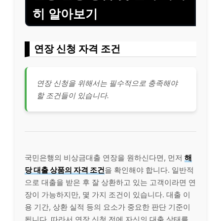
히 알아보기
연장 신청 자격 조건
연장 신청을 위해서는 필수적으로 충족해야
할 조건들이 있습니다.
국민은행의 비상금대출 연장을 원하신다면, 먼저
해
당 대출 상품의 자격 조건
을 확인해야 합니다. 일반적
으로 대출을 받은 후 잘 상환하고 있는 고객이라면 연
장이 가능하지만, 몇 가지 조건이 있습니다. 대출 이
용 기간, 상환 실적 등의 요소가 중요한 판단 기준이
됩니다. 따라서 연장 신청 전에 자신의 대출 상태를