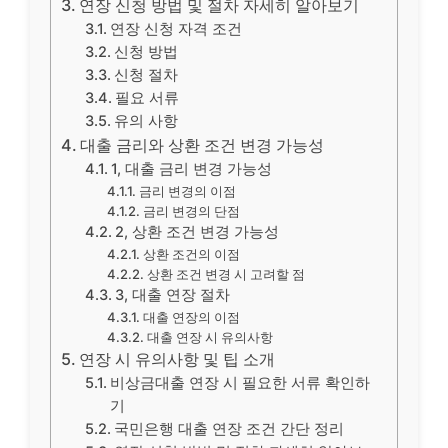
연장 신청 방법 및 절차 자세히 알아보기
연장 신청 자격 조건
신청 방법
신청 절차
필요 서류
유의 사항
대출 금리와 상환 조건 변경 가능성
1, 대출 금리 변경 가능성
금리 변경의 이점
금리 변경의 단점
2, 상환 조건 변경 가능성
상환 조건의 이점
상환 조건 변경 시 고려할 점
3, 대출 연장 절차
대출 연장의 이점
대출 연장 시 유의사항
연장 시 유의사항 및 팁 소개
비상금대출 연장 시 필요한 서류 확인하
기
국민은행 대출 연장 조건 간단 정리