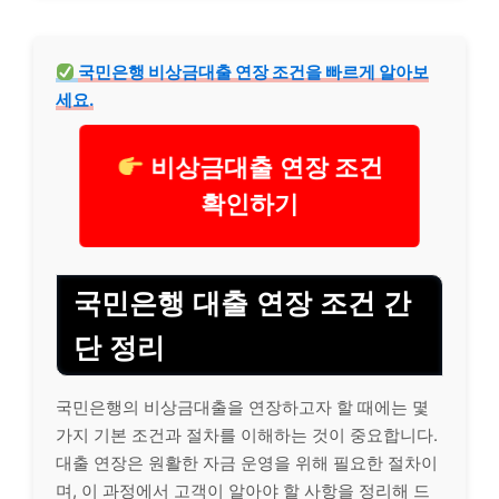
국민은행 비상금대출 연장 조건을 빠르게 알아보
세요.
비상금대출 연장 조건
확인하기
국민은행 대출 연장 조건 간
단 정리
국민은행의 비상금대출을 연장하고자 할 때에는 몇
가지 기본 조건과 절차를 이해하는 것이 중요합니다.
대출 연장은 원활한 자금 운영을 위해 필요한 절차이
며, 이 과정에서 고객이 알아야 할 사항을 정리해 드