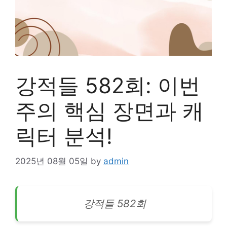
강적들 582회: 이번
주의 핵심 장면과 캐
릭터 분석!
2025년 08월 05일
by
admin
강적들 582회