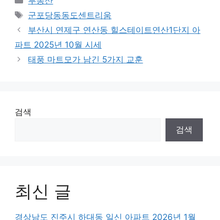
부동산
Tags
군포당동동도센트리움
부산시 연제구 연산동 힐스테이트연산1단지 아
파트 2025년 10월 시세
태풍 마트모가 남긴 5가지 교훈
검색
검색
최신 글
경상남도 진주시 하대동 일신 아파트 2026년 1월