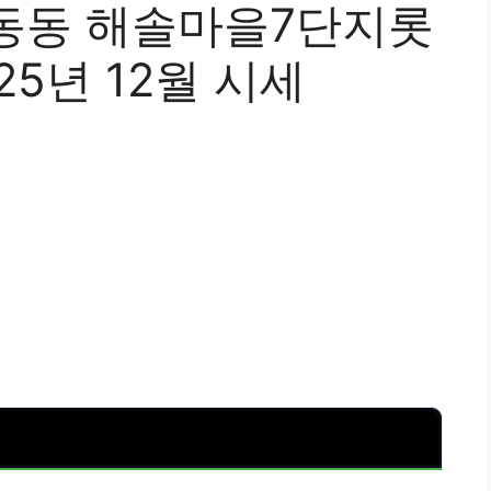
동동 해솔마을7단지롯
25년 12월 시세