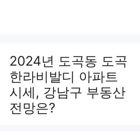
2024년 도곡동 도곡
한라비발디 아파트
시세, 강남구 부동산
전망은?