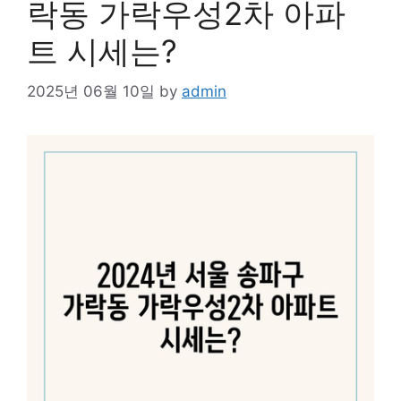
락동 가락우성2차 아파
트 시세는?
2025년 06월 10일
by
admin