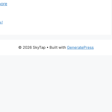
ore
능!
© 2026 SkyTap
• Built with
GeneratePress